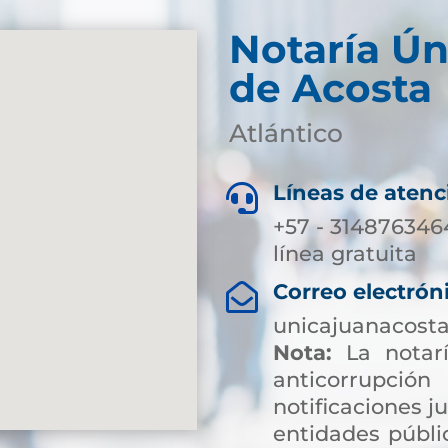
Notaría Ún
de Acosta
Atlántico
Líneas de atenc

+57 - 3148763464
línea gratuita
Correo electrón

unicajuanacost
Nota:
La notarí
anticorrup
notificaciones ju
entidades públic