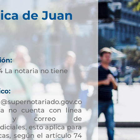
ica de Juan
ión:
 La notaria no tiene
ico:
a@supernotariado.gov.co
a no cuenta con línea
ción y correo de
diciales, esto aplica para
as, según el artículo 74