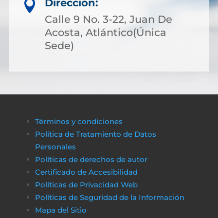
Dirección:

Calle 9 No. 3-22, Juan De
Acosta, Atlántico(Única
Sede)
Términos y condiciones
Política de Tratamiento de Datos
Personales
Políticas de derechos de autor
Certificado de Accesibilidad
Políticas de Privacidad Web
Políticas de Seguridad de la Información
Mapa del Sitio