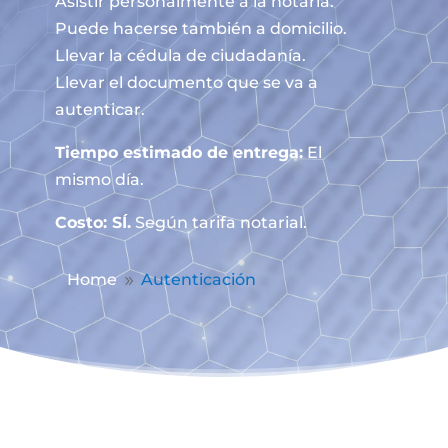
Asistir personalmente a la notaría.
Puede hacerse también a domicilio.
Llevar la cédula de ciudadanía.
Llevar el documento que se va a
autenticar.
Tiempo estimado de entrega:
El
mismo día.
Costo: SÍ.
Según tarifa notarial.
Home
Autenticación
9