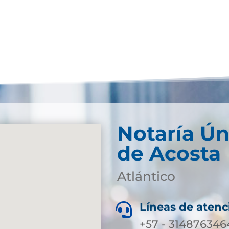
Notaría Ún
de Acosta
Atlántico
Líneas de atenc

+57 - 3148763464