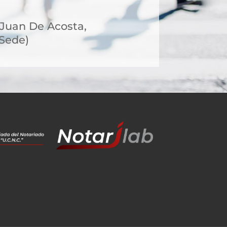
, Juan De Acosta,
 Sede)