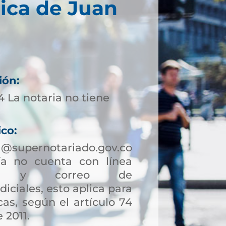
ica de Juan
ión:
 La notaria no tiene
ico:
a@supernotariado.gov.co
a no cuenta con línea
ción y correo de
diciales, esto aplica para
as, según el artículo 74
 2011.