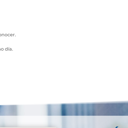
onocer.
mo día.