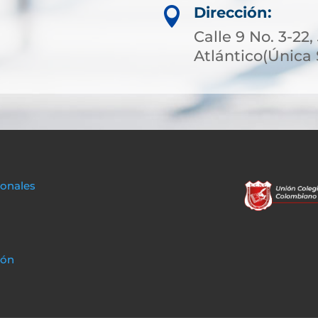
Dirección:

Calle 9 No. 3-22
Atlántico(Única
sonales
ión