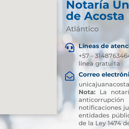
Notaría Ún
de Acosta
Atlántico
Líneas de atenc

+57 - 3148763464
línea gratuita
Correo electrón

unicajuanacost
Nota:
La notarí
anticorrup
notificaciones ju
entidades públic
de la Ley 1474 de