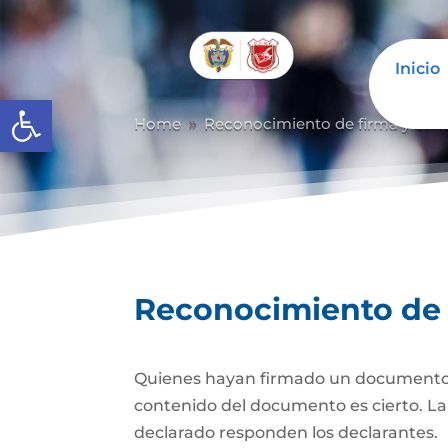
Inicio
Abrir barra de herramientas
Home
Reconocimiento de firma y con
9
Reconocimiento de 
Quienes hayan firmado un documento pr
contenido del documento es cierto. La d
declarado responden los declarantes.