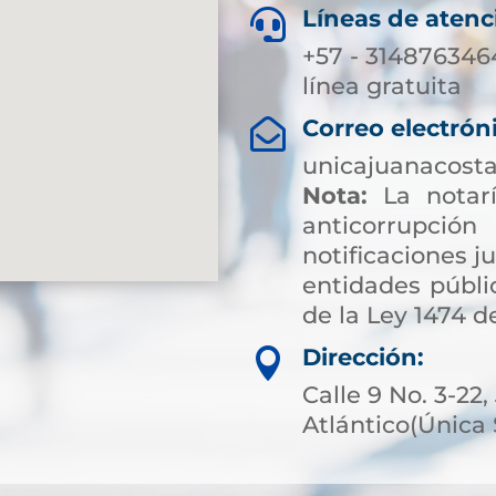
Líneas de atenc

+57 - 3148763464
línea gratuita
Correo electrón

unicajuanacost
Nota:
La notarí
anticorrup
notificaciones ju
entidades públic
de la Ley 1474 de
Dirección:

Calle 9 No. 3-22
Atlántico(Única