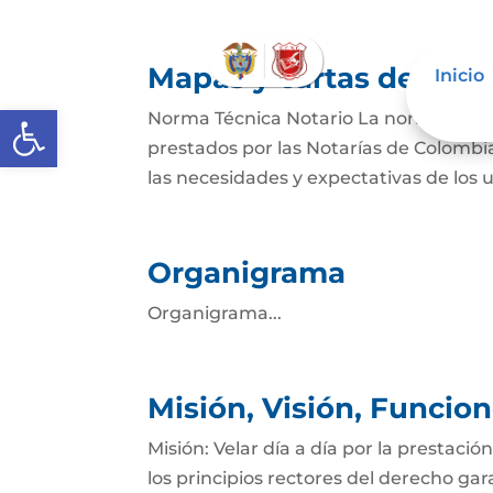
Mapas y cartas descrip
Inicio
Abrir barra de herramientas
Norma Técnica Notario La norma estable
prestados por las Notarías de Colombia
las necesidades y expectativas de los u
Organigrama
Organigrama...
Misión, Visión, Funcio
Misión: Velar día a día por la prestació
los principios rectores del derecho gar