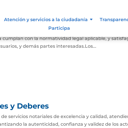
tivas de los procesos
Atención y servicios a la ciudadanía
Transparen
Participa
ce los requisitos para asegurar que los servicios
 cumplan con la normatividad legal aplicable, y satisf
suarios, y demás partes interesadas.Los...
nes y Deberes
n de servicios notariales de excelencia y calidad, atendi
antizando la autenticidad, confianza y validez de los act