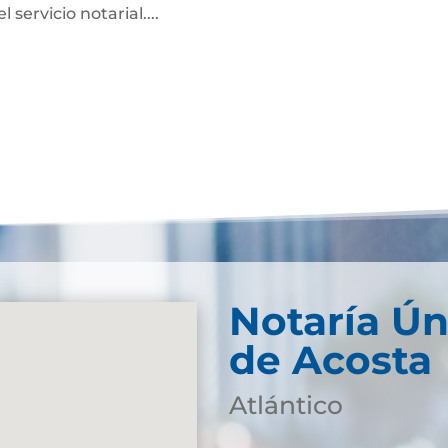
servicio notarial....
Notaría Ún
de Acosta
Atlántico