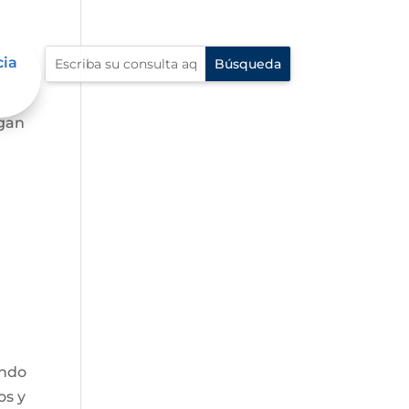
cia
agan
endo
os y