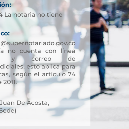
ión:
 La notaria no tiene
ico:
a@supernotariado.gov.co
a no cuenta con línea
ción y correo de
diciales, esto aplica para
as, según el artículo 74
 2011.
, Juan De Acosta,
 Sede)