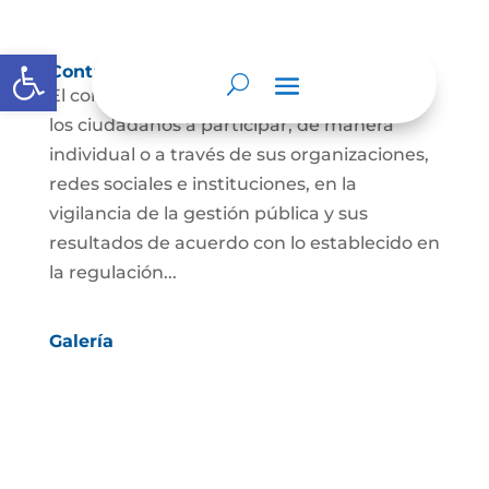
Abrir barra de herramientas
Control social
El control social es el derecho y el deber de
los ciudadanos a participar, de manera
individual o a través de sus organizaciones,
redes sociales e instituciones, en la
vigilancia de la gestión pública y sus
resultados de acuerdo con lo establecido en
la regulación...
Galería