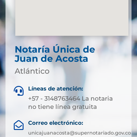
Notaría Única de
Juan de Acosta
Atlántico
Líneas de atención:

+57 - 3148763464 La notaria
no tiene línea gratuita
Correo electrónico:

unicajuanacosta@supernotariado.gov.co