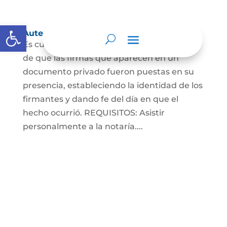
Abrir barra de herramientas
Autenticaciones
Es cuando el notario da testimonio escrito
de que las firmas que aparecen en un
documento privado fueron puestas en su
presencia, estableciendo la identidad de los
firmantes y dando fe del día en que el
hecho ocurrió. REQUISITOS: Asistir
personalmente a la notaría....