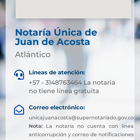
Notaría Única de
Juan de Acosta
Atlántico
Líneas de atención:

+57 - 3148763464 La notaria
no tiene línea gratuita
Correo electrónico:

unicajuanacosta@supernotariado.gov.co
Nota:
La notaría no cuenta con línea
anticorrupción y correo de notificaciones