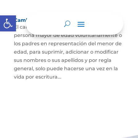
Abrir barra de herramientas
Cambio Nombre
El cambio de nombre lo podrá hacer la
persona mayor de edad voluntariamente o
los padres en representación del menor de
edad, para suprimir, adicionar o modificar
sus nombres o sus apellidos y por regla
general, solo puede hacerse una vez en la
vida por escritura...