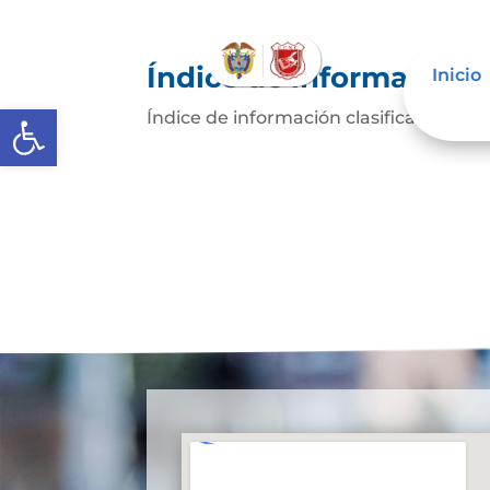
Índice de información c
Inicio
Abrir barra de herramientas
Índice de información clasificada y...