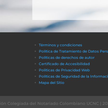
Términos y condiciones
Política de Tratamiento de Datos Per
Políticas de derechos de autor
Certificado de Accesibilidad
Políticas de Privacidad Web
Políticas de Seguridad de la Informac
Mapa del Sitio
ón Colegiada del Notariado Colombiano UCNC | 20