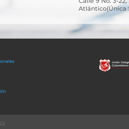
Calle 9 No. 3-22
Atlántico(Única
sonales
ión
22