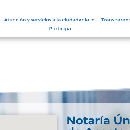
lasificada y reservada
Atención y servicios a la ciudadanía
Transparen
Participa
Notaría Ún