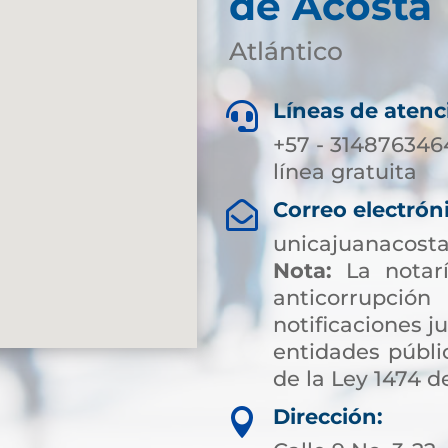
de Acosta
Atlántico
Líneas de atenc

+57 - 3148763464
línea gratuita
Correo electrón

unicajuanacost
Nota:
La notarí
anticorrup
notificaciones ju
entidades públic
de la Ley 1474 de
Dirección:
