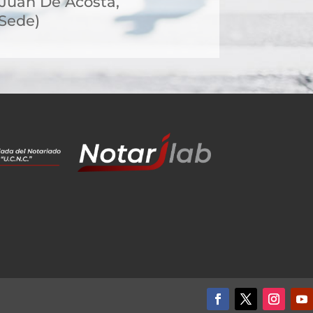
, Juan De Acosta,
 Sede)