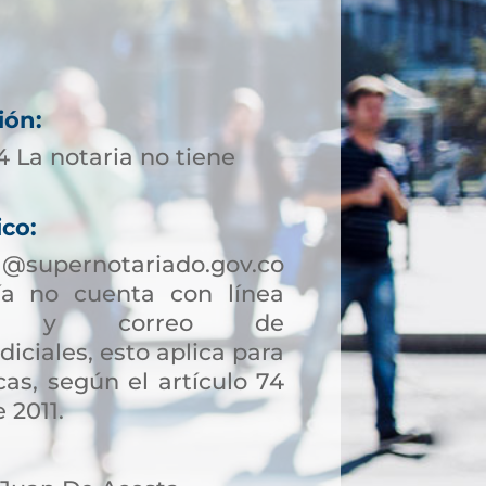
ión:
 La notaria no tiene
ico:
a@supernotariado.gov.co
a no cuenta con línea
ción y correo de
diciales, esto aplica para
as, según el artículo 74
 2011.