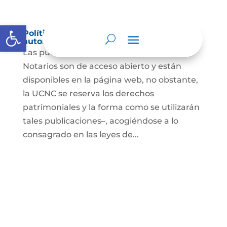
Abrir barra de herramientas
Política de derechos de autor y/o
autorización de uso sobre los contenidos
Las publicaciones de la UCNC y de los
Notarios son de acceso abierto y están
disponibles en la página web, no obstante,
la UCNC se reserva los derechos
patrimoniales y la forma como se utilizarán
tales publicaciones–, acogiéndose a lo
consagrado en las leyes de...