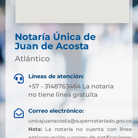
Notaría Única de
Juan de Acosta
Atlántico
Líneas de atención:

+57 - 3148763464 La notaria
no tiene línea gratuita
Correo electrónico:

unicajuanacosta@supernotariado.gov.co
Nota:
La notaría no cuenta con línea
anticorrupción y correo de notificaciones