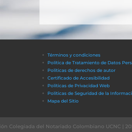
Términos y condiciones
Política de Tratamiento de Datos Per
Políticas de derechos de autor
Certificado de Accesibilidad
Políticas de Privacidad Web
Políticas de Seguridad de la Informac
Mapa del Sitio
ón Colegiada del Notariado Colombiano UCNC | 20