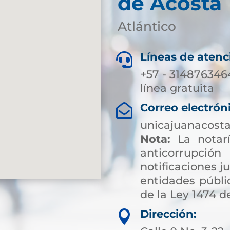
de Acosta
Atlántico
Líneas de atenc

+57 - 3148763464
línea gratuita
Correo electrón

unicajuanacost
Nota:
La notarí
anticorrup
notificaciones ju
entidades públic
de la Ley 1474 de
Dirección:
