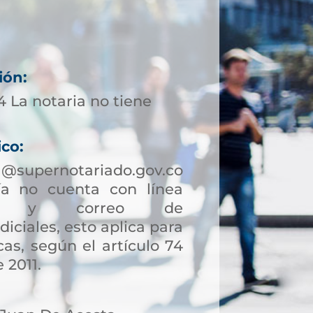
ión:
 La notaria no tiene
ico:
a@supernotariado.gov.co
a no cuenta con línea
ción y correo de
diciales, esto aplica para
as, según el artículo 74
 2011.