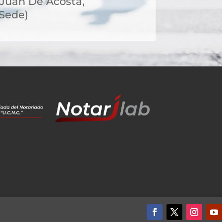
, Juan De Acosta,
 Sede)