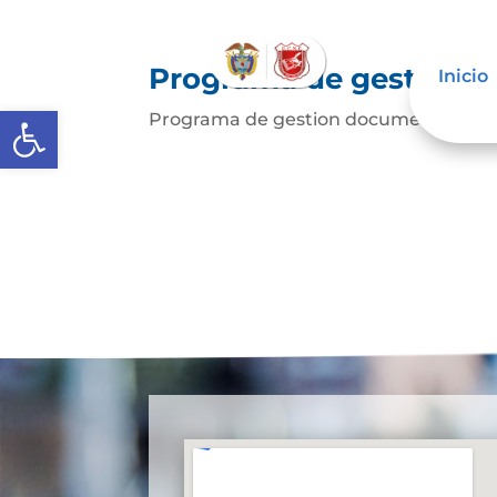
Programa de gestión 
Inicio
Abrir barra de herramientas
Programa de gestion documentalDes