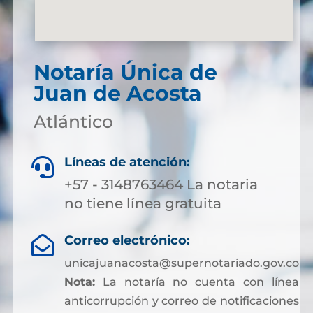
Notaría Única de
Juan de Acosta
Atlántico
Líneas de atención:

+57 - 3148763464 La notaria
no tiene línea gratuita
Correo electrónico:

unicajuanacosta@supernotariado.gov.co
Nota:
La notaría no cuenta con línea
anticorrupción y correo de notificaciones