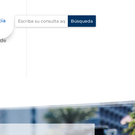
cia
te,
 de