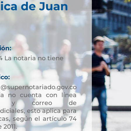
ica de Juan
ión:
 La notaria no tiene
ico:
a@supernotariado.gov.co
a no cuenta con línea
ción y correo de
diciales, esto aplica para
as, según el artículo 74
 2011.