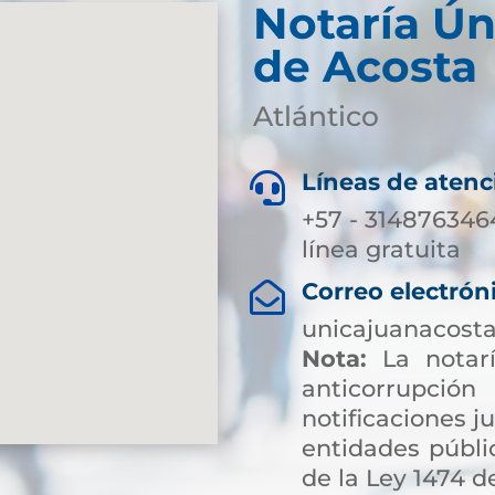
Notaría Ún
de Acosta
Atlántico
Líneas de atenc

+57 - 3148763464
línea gratuita
Correo electrón

unicajuanacost
Nota:
La notarí
anticorrup
notificaciones ju
entidades públic
de la Ley 1474 de