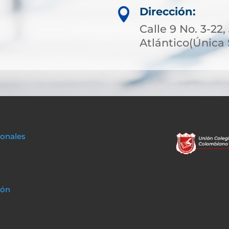
Dirección:

Calle 9 No. 3-22
Atlántico(Única
sonales
ión